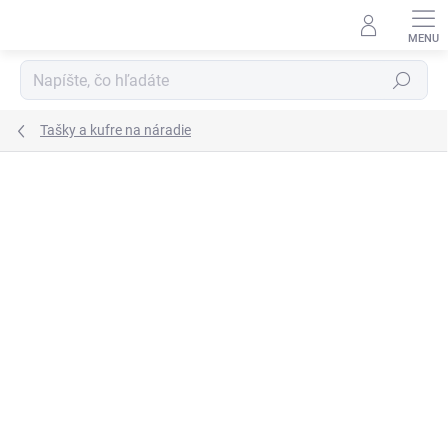
Prejsť
na
obsah
Hľadať
Tašky a kufre na náradie