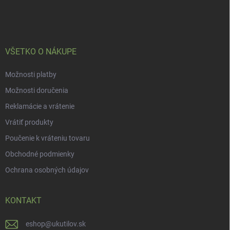
ä
t
i
e
VŠETKO O NÁKUPE
Možnosti platby
Možnosti doručenia
Reklamácie a vrátenie
Vrátiť produkty
Poučenie k vráteniu tovaru
Obchodné podmienky
Ochrana osobných údajov
KONTAKT
eshop
@
ukutilov.sk