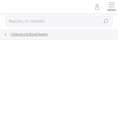
Prejsť
na
obsah
Hľadať
Líniové a krížové lasery