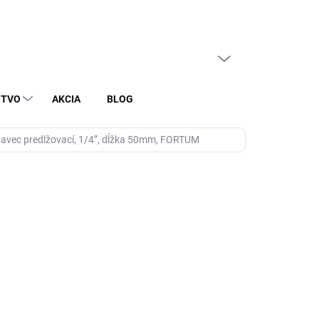
PRÁZDNY KOŠÍK
NÁKUPNÝ
KOŠÍK
STVO
AKCIA
BLOG
avec predlžovací, 1/4”, dĺžka 50mm, FORTUM