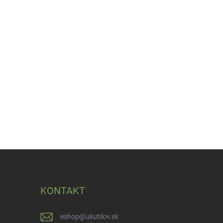
KONTAKT
eshop
@
ukutilov.sk