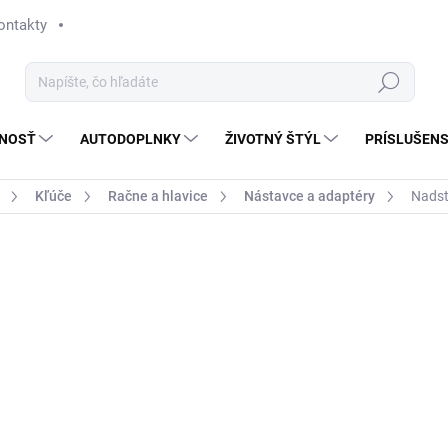
ontakty
Hľadať
NOSŤ
AUTODOPLNKY
ŽIVOTNÝ ŠTÝL
PRÍSLUŠEN
Kľúče
Račne a hlavice
Nástavce a adaptéry
Nadst