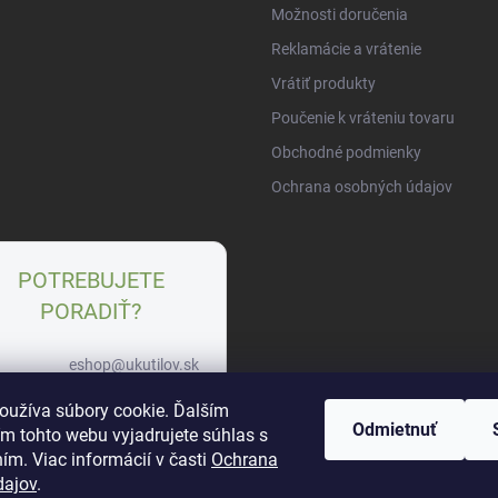
Možnosti doručenia
Reklamácie a vrátenie
Vrátiť produkty
Poučenie k vráteniu tovaru
Obchodné podmienky
Ochrana osobných údajov
POTREBUJETE
PORADIŤ?
eshop@ukutilov.sk
+421 951 963 745
oužíva súbory cookie. Ďalším
Odmietnuť
m tohto webu vyjadrujete súhlas s
WhatsApp
ím. Viac informácií v časti
Ochrana
dajov
.