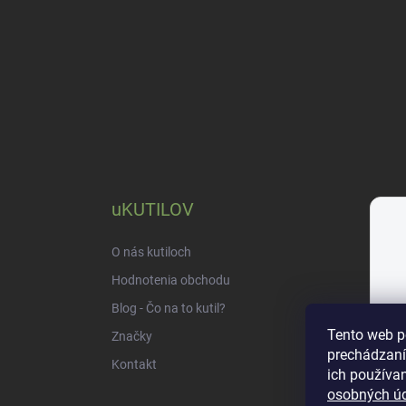
uKUTILOV
O nás kutiloch
Hodnotenia obchodu
Blog - Čo na to kutil?
Tento web p
Značky
prechádzaní
Kontakt
ich používan
osobných ú