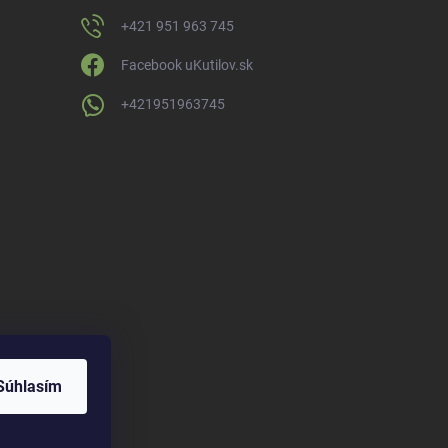
+421 951 963 745
Facebook uKutilov.sk
+421951963745
Súhlasím