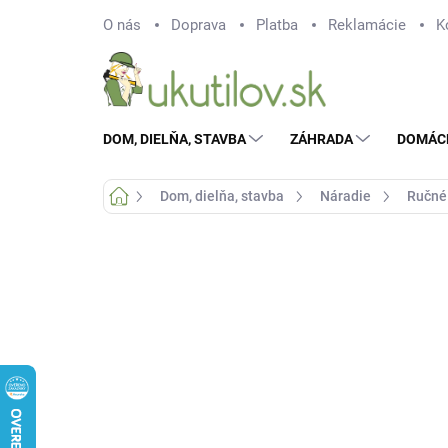
Prejsť
O nás
Doprava
Platba
Reklamácie
K
na
obsah
DOM, DIELŇA, STAVBA
ZÁHRADA
DOMÁC
Domov
Dom, dielňa, stavba
Náradie
Ručné