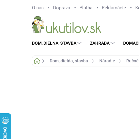
Prejsť
O nás
Doprava
Platba
Reklamácie
K
na
obsah
DOM, DIELŇA, STAVBA
ZÁHRADA
DOMÁC
Domov
Dom, dielňa, stavba
Náradie
Ručné