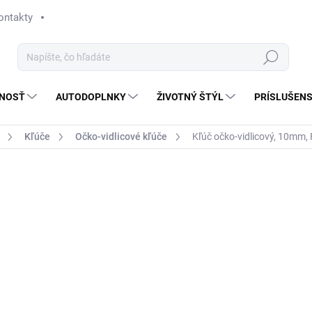
ontakty
Hľadať
NOSŤ
AUTODOPLNKY
ŽIVOTNÝ ŠTÝL
PRÍSLUŠEN
Kľúče
Očko-vidlicové kľúče
Kľúč očko-vidlicový, 10mm