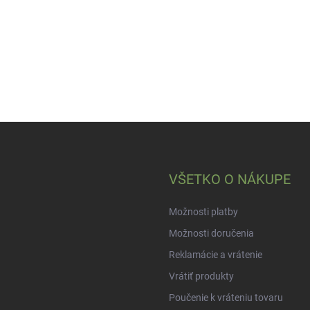
VŠETKO O NÁKUPE
Možnosti platby
Možnosti doručenia
Reklamácie a vrátenie
Vrátiť produkty
Poučenie k vráteniu tovaru