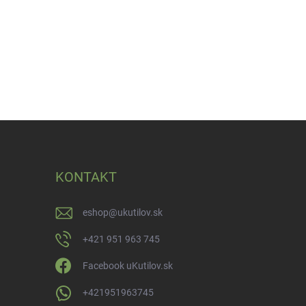
KONTAKT
eshop
@
ukutilov.sk
+421 951 963 745
Facebook uKutilov.sk
+421951963745