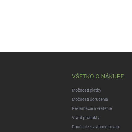
VŠETKO O NÁKUPE
Možnosti platby
Možnosti doručenia
Reklamácie a vrátenie
Vrátiť produkty
Poučenie k vráteniu tovaru