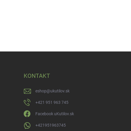
KONTAKT
eshop
@
ukutilov.sk
+421 951 963 745
Facebook uKutilov.sk
+421951963745