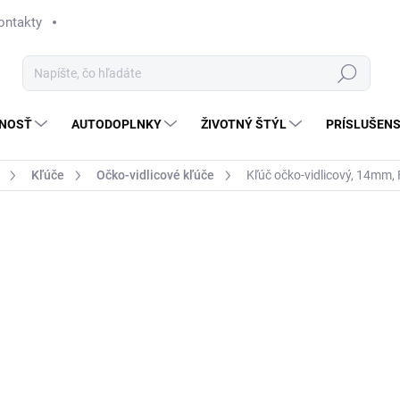
ontakty
Hľadať
NOSŤ
AUTODOPLNKY
ŽIVOTNÝ ŠTÝL
PRÍSLUŠEN
Kľúče
Očko-vidlicové kľúče
Kľúč očko-vidlicový, 14mm