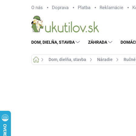
Prejsť
O nás
Doprava
Platba
Reklamácie
K
na
obsah
DOM, DIELŇA, STAVBA
ZÁHRADA
DOMÁC
Domov
Dom, dielňa, stavba
Náradie
Ručné