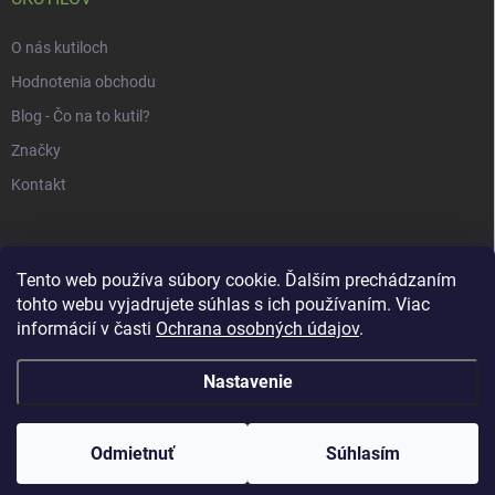
O nás kutiloch
Hodnotenia obchodu
Blog - Čo na to kutil?
Značky
Kontakt
Tento web používa súbory cookie. Ďalším prechádzaním
tohto webu vyjadrujete súhlas s ich používaním. Viac
informácií v časti
Ochrana osobných údajov
.
Nastavenie
Copyright 2026
uKUTILOV.sk
. Všetky práva vyhradené.
Odmietnuť
Súhlasím
Vytvoril Shoptet