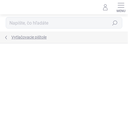
Prejsť
na
obsah
Hľadať
Vytlačovacie pištole