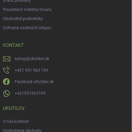
Vrátiť produkty
Poučenie k vráteniu tovaru
Obchodné podmienky
Ochrana osobných údajov
KONTAKT
eshop
@
ukutilov.sk
+421 951 963 745
Facebook uKutilov.sk
+421951963745
UKUTILOV
O nás kutiloch
Hodnotenia obchodu