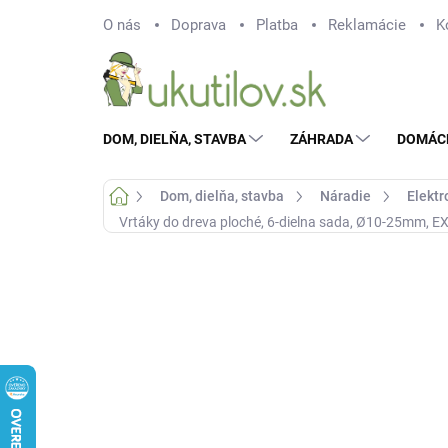
Prejsť
O nás
Doprava
Platba
Reklamácie
K
na
obsah
DOM, DIELŇA, STAVBA
ZÁHRADA
DOMÁC
Domov
Dom, dielňa, stavba
Náradie
Elektr
Vrtáky do dreva ploché, 6-dielna sada, Ø10-25mm, 