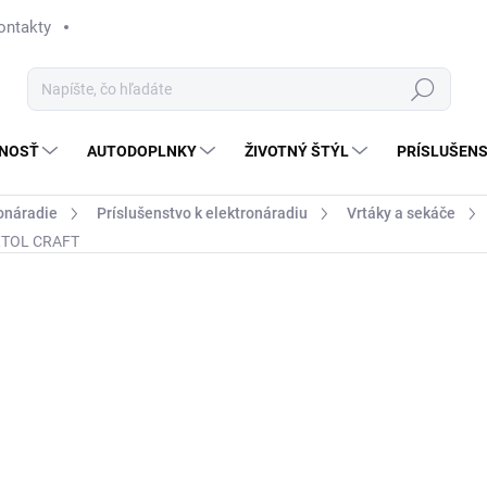
ontakty
Hľadať
NOSŤ
AUTODOPLNKY
ŽIVOTNÝ ŠTÝL
PRÍSLUŠEN
onáradie
Príslušenstvo k elektronáradiu
Vrtáky a sekáče
EXTOL CRAFT