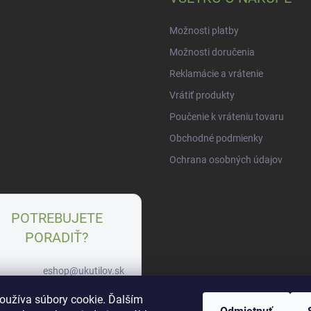
Možnosti platby
Možnosti doručenia
Reklamácie a vrátenie
Vrátiť produkty
Poučenie k vráteniu tovaru
Obchodné podmienky
Ochrana osobných údajov
POTREBUJETE
PORADIŤ?
eshop@ukutilov.sk
+421 951 963 745
oužíva súbory cookie. Ďalším