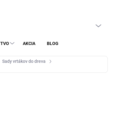
PRÁZDNY KOŠÍK
NÁKUPNÝ
KOŠÍK
STVO
AKCIA
BLOG
Sady vrtákov do dreva