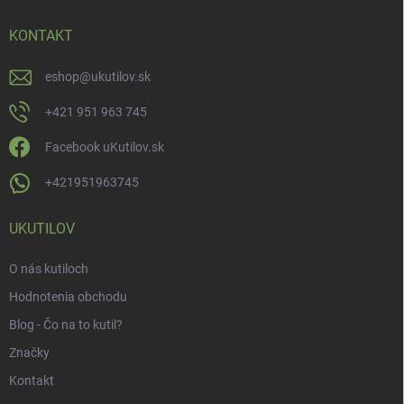
KONTAKT
eshop
@
ukutilov.sk
+421 951 963 745
Facebook uKutilov.sk
+421951963745
UKUTILOV
O nás kutiloch
Hodnotenia obchodu
Blog - Čo na to kutil?
Značky
Kontakt