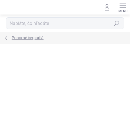
Prejsť
na
obsah
Hľadať
Ponorné čerpadlá