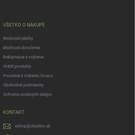
t
i
e
VŠETKO O NÁKUPE
Možnosti platby
Možnosti doručenia
Reklamácie a vrátenie
Vrátiť produkty
Poučenie k vráteniu tovaru
Obchodné podmienky
Ochrana osobných údajov
KONTAKT
eshop
@
ukutilov.sk