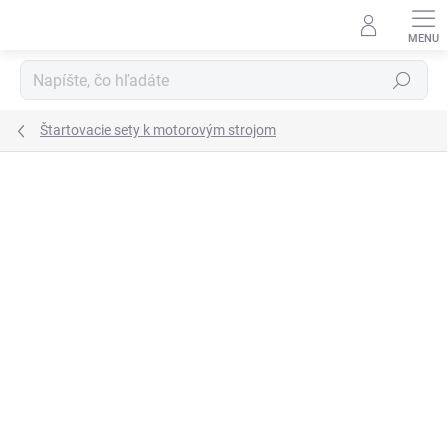
Prejsť
na
obsah
Hľadať
Štartovacie sety k motorovým strojom