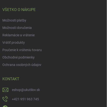
i
e
VŠETKO O NÁKUPE
Možnosti platby
Možnosti doručenia
Reklamácie a vrátenie
Vrátiť produkty
Poučenie k vráteniu tovaru
Obchodné podmienky
Ochrana osobných údajov
KONTAKT
eshop
@
ukutilov.sk
+421 951 963 745