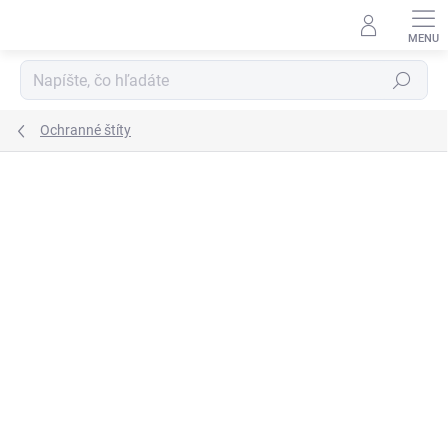
Prejsť
na
obsah
Hľadať
Ochranné štíty