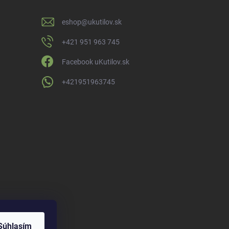
eshop
@
ukutilov.sk
+421 951 963 745
Facebook uKutilov.sk
+421951963745
Súhlasím