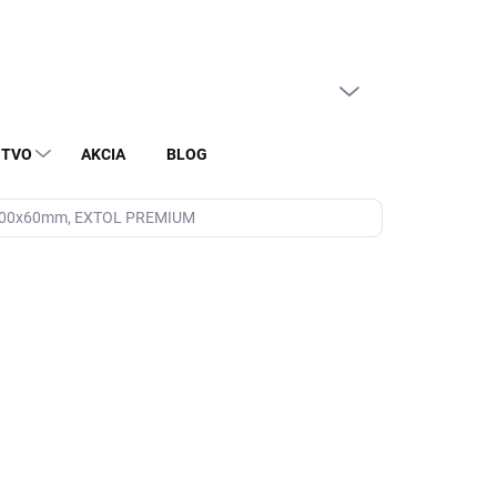
PRÁZDNY KOŠÍK
NÁKUPNÝ
KOŠÍK
STVO
AKCIA
BLOG
ť, 200x60mm, EXTOL PREMIUM