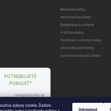
Možnosti platby
Možnosti doručenia
Reklamácie a vrátenie
Vrátiť produkty
Poučenie k vráteniu tovaru
Obchodné podmienky
Ochrana osobných údajov
POTREBUJETE
PORADIŤ?
eshop@ukutilov.sk
+421 951 963 745
oužíva súbory cookie. Ďalším
Odmietnuť
WhatsApp
m tohto webu vyjadrujete súhlas s