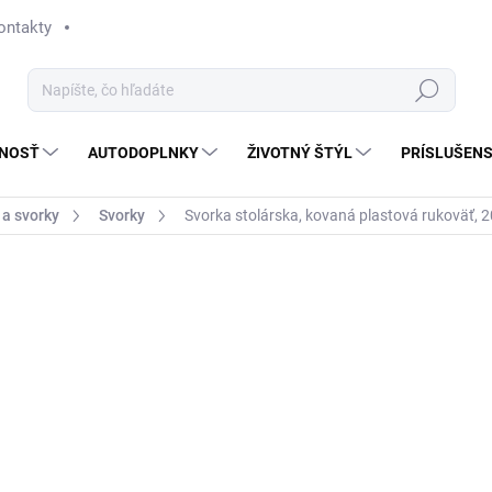
ontakty
Hľadať
NOSŤ
AUTODOPLNKY
ŽIVOTNÝ ŠTÝL
PRÍSLUŠEN
 a svorky
Svorky
Svorka stolárska, kovaná plastová rukovä