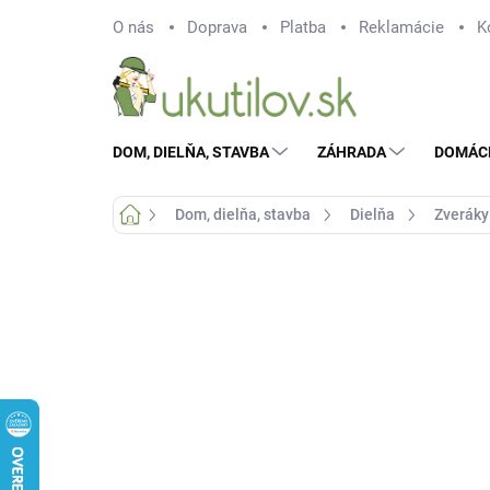
Prejsť
O nás
Doprava
Platba
Reklamácie
K
na
obsah
DOM, DIELŇA, STAVBA
ZÁHRADA
DOMÁC
Domov
Dom, dielňa, stavba
Dielňa
Zveráky