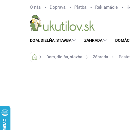
Prejsť
O nás
Doprava
Platba
Reklamácie
K
na
obsah
DOM, DIELŇA, STAVBA
ZÁHRADA
DOMÁC
Domov
Dom, dielňa, stavba
Záhrada
Pesto