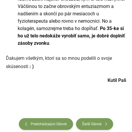
Väčšinou to začne obrovským entuziazmom a
nadšením a skončí po pár mesiacoch u
fyzioterapeuta alebo rovno v nemocnici. No a
kolagén, samozrejme treba ho dopĺňať.
Po 35-ke si
ho už telo nedokáže vyrobiť samo, je dobré doplniť
zásoby zvonku
.
Ďakujem všetkým, ktorí sa so mnou podelili o svoje
skúsenosti
: )
Kutil Pali
Predchádzajúci článok
Ďalší článok