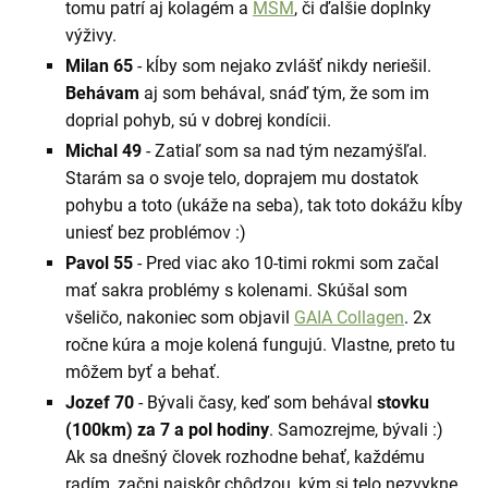
tomu patrí aj kolagém a
MSM
, či ďalšie doplnky
výživy.
Milan 65
- kĺby som nejako zvlášť nikdy neriešil.
Behávam
aj som behával, snáď tým, že som im
doprial pohyb, sú v dobrej kondícii.
Michal 49
- Zatiaľ som sa nad tým nezamýšľal.
Starám sa o svoje telo, doprajem mu dostatok
pohybu a toto (ukáže na seba), tak toto dokážu kĺby
uniesť bez problémov :)
Pavol 55
- Pred viac ako 10-timi rokmi som začal
mať sakra problémy s kolenami. Skúšal som
všeličo, nakoniec som objavil
GAIA Collagen
. 2x
ročne kúra a moje kolená fungujú. Vlastne, preto tu
môžem byť a behať.
Jozef 70
- Bývali časy, keď som behával
stovku
(100km) za 7 a pol hodiny
. Samozrejme, bývali :)
Ak sa dnešný človek rozhodne behať, každému
radím, začni najskôr chôdzou, kým si telo nezvykne.