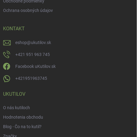
Obchodné podmienky
Ochrana osobných údajov
KONTAKT
eshop
@
ukutilov.sk
+421 951 963 745
Facebook uKutilov.sk
+421951963745
UKUTILOV
O nás kutiloch
Hodnotenia obchodu
Blog - Čo na to kutil?
Značky