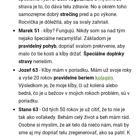
strava je to, čo dáva telu zdravie. No a okrem toho
samozrejme dobrý
strečing
pred a po výkone.
Rocvička je dôležitá, aby sa svaly zahriali.
Marek 51
- kĺby? Fungujú. Nikdy som sa nad tým
nejako špeciálne nezamýšľal. Základom je
pravidelný pohyb
, dopriať svalom prekrvenie, aby
malo čo tie kosti a kĺby držať.
Špeciálne doplnky
stravy
neriešim.
Jozef 63
- Kĺby mám v poriadku
.
Mám už svoje roky
a vyše 20 rokov
pravidelne beriem
kolagén
.
Výsledkom je, že moje kĺby, či už kolená alebo
bedrá, čo je u bežcov v mojich rokoch problém, sú v
poriadku.
Stano 63
- Od tých 50 rokov je už cítiť, že to nie je
tak ako voľakedy. Behám celý život a beh mám rád.
Osobne si myslím, že ak telo dá niečo nám, mali by
sme aj my dopriať telu zregenerovať, ako sa patrí. K