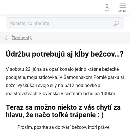
Prejsť
na
obsah
Hľadať
Životný štýl
Údržbu potrebujú aj kĺby bežcov…?
V sobotu 22. júna sa opäť konalo jedno krásne bežecké
podujatie, moja srdcovka. V Šamorínskom Pomlé parku si
bežci vyskúšali svoje sily na 6/12 hodinovke a
majstrovstvách Slovenska v cestnom behu na 100km.
Teraz sa možno niekto z vás chytí za
hlavu, že načo toľké trápenie : )
Prosím, pozrite sa do tvárí bežcov, ktorí práve