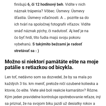
finišujú
6, či 12 hodinový beh
. Vidíte v nich
náznak trápenia? Vôbec. Úsmevy. Úsmevy
šťastia. Úsmevy vďačnosti. A … pozrite sa do
ich tvárí na spoločnej fotografii víťazov. Vidíte
snáď náznak pýchy, či nadutosť. Aj keď je na
čo byť hrdí, títo ľudia majú svoju pokoru
vybehanú.
S takýmito bežcami je radosť
stretávať sa : )
Možno si niektorí pamätáte ešte na moje
patálie s retiazkou od bicykla.
Len toť, nedávno som sa dozvedel, že by sa mala po
každých 3 tis. km meniť, pretože ničí ozubené kolieska a
ktovie, čo ešte. Viete aké boli reakcie kamarátov? Rôzne.
Kým jeden pravidelne kontroluje opotrebovanie reťaze, iný
sa priznal, že na svojom biku jazdí už desiatky rokov a