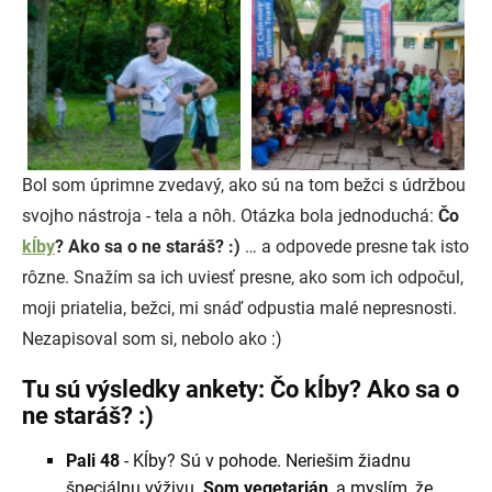
Bol som úprimne zvedavý, ako sú na tom bežci s údržbou
svojho nástroja - tela a nôh. Otázka bola jednoduchá:
Čo
kĺby
? Ako sa o ne staráš? :)
… a odpovede presne tak isto
rôzne. Snažím sa ich uviesť presne, ako som ich odpočul,
moji priatelia, bežci, mi snáď odpustia malé nepresnosti.
Nezapisoval som si, nebolo ako :)
Tu sú výsledky ankety: Čo kĺby? Ako sa o
ne staráš? :)
Pali 48
- Kĺby? Sú v pohode. Neriešim žiadnu
špeciálnu výživu.
Som vegetarián
, a myslím, že