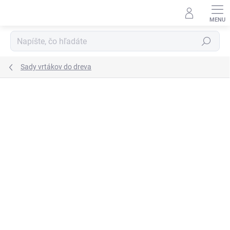
Prejsť
na
obsah
Hľadať
Sady vrtákov do dreva