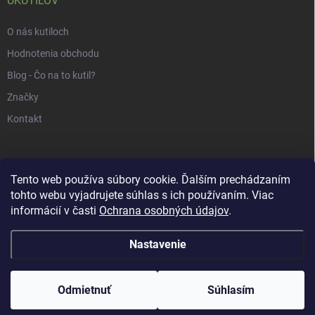
UKUTILOV
O nás kutiloch
Hodnotenia obchodu
Blog - Čo na to kutil?
Značky
Kontakt
Tento web používa súbory cookie. Ďalším prechádzaním
tohto webu vyjadrujete súhlas s ich používaním. Viac
informácií v časti
Ochrana osobných údajov
.
Nastavenie
Copyright 2026
uKUTILOV.sk
. Všetky práva vyhradené.
Odmietnuť
Súhlasím
Vytvoril Shoptet