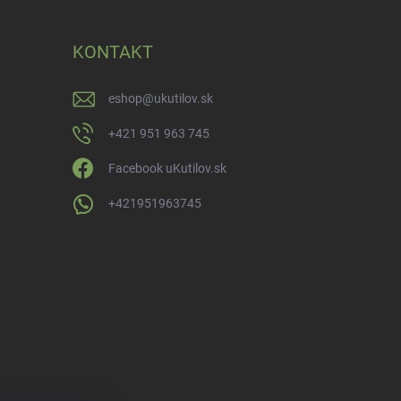
KONTAKT
eshop
@
ukutilov.sk
+421 951 963 745
Facebook uKutilov.sk
+421951963745