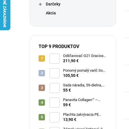
Darčeky
Akcia
TOP 9 PRODUKTOV
Odšťavovač G21 Gracioso
horizontal
211,90 €
Ponorný pomalý varič Sous
vide Trofeo 1200W
105,50 €
Sada náradia, 59-dielna,
CrV, EXTOL CRAFT
55 €
Panavita Collagen™ –
Účinný kolagén na kĺby,
59 €
šľachy, väzy, 473ml
Plachta zakrývacia PE
štandard, 5x8m, PE, EXTOL
13,90 €
CRAFT