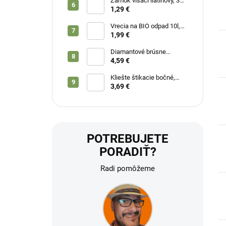
Zámok visací liatinový, 3
kľúče, 38mm, EXTOL
1,29 €
CRAFT
Vrecia na BIO odpad 10l,
20ks, 39x41cm
1,99 €
Diamantové brúsne
telieska, sada 30ks,
4,59 €
EXTOL CRAFT
Kliešte štikacie bočné,
175mm, EXTOL CRAFT
3,69 €
POTREBUJETE
PORADIŤ?
Radi pomôžeme