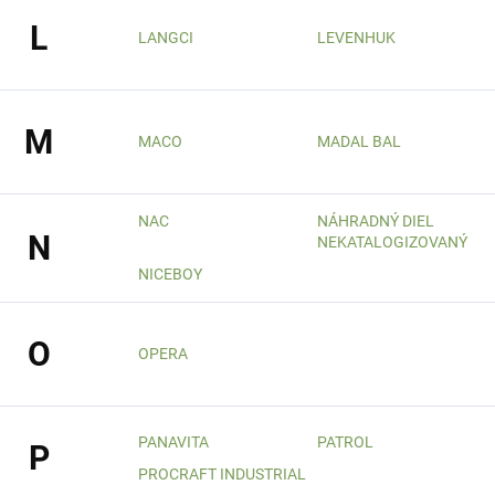
L
LANGCI
LEVENHUK
M
MACO
MADAL BAL
NAC
NÁHRADNÝ DIEL
N
NEKATALOGIZOVANÝ
NICEBOY
O
OPERA
PANAVITA
PATROL
P
PROCRAFT INDUSTRIAL