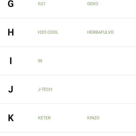
G
G21
GEKO
H
H2O COOL
HERBAFULVO
I
IN
J
J-TECH
K
KETER
KINZO