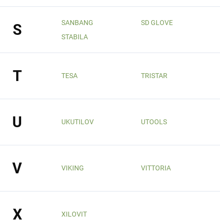
SANBANG
SD GLOVE
S
STABILA
T
TESA
TRISTAR
U
UKUTILOV
UTOOLS
V
VIKING
VITTORIA
X
XILOVIT