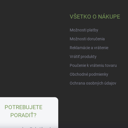
VŠETKO O NÁKUPE
Možnosti platby
Možnosti doručenia
Reklamácie a vrátenie
Vrátiť produkty
Poučenie k vráteniu tovaru
Obchodné podmienky
Ochrana osobných údajov
POTREBUJETE
PORADIŤ?