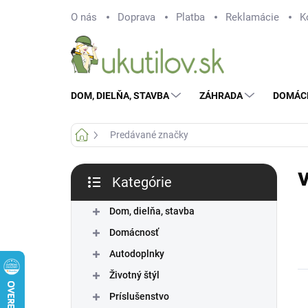
Prejsť
O nás
Doprava
Platba
Reklamácie
K
na
obsah
DOM, DIELŇA, STAVBA
ZÁHRADA
DOMÁC
Domov
Predávané značky
B
Kategórie
o
Preskočiť
č
kategórie
Dom, dielňa, stavba
n
ý
Domácnosť
p
Autodoplnky
a
n
Životný štýl
e
Príslušenstvo
l