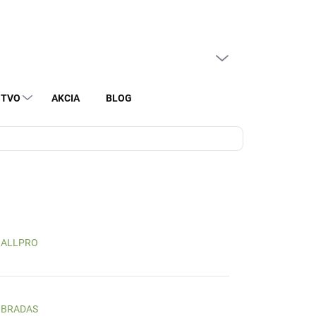
PRÁZDNY KOŠÍK
NÁKUPNÝ
KOŠÍK
STVO
AKCIA
BLOG
ALLPRO
BRADAS