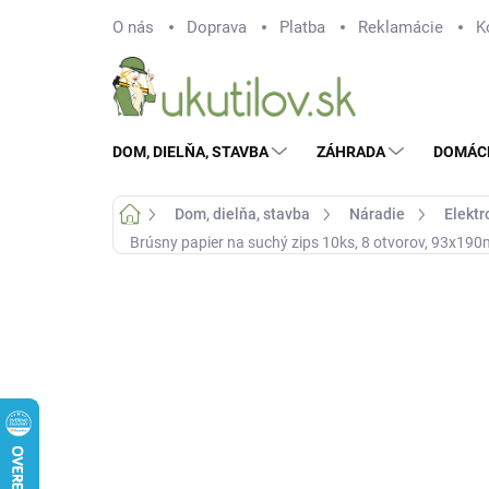
Prejsť
O nás
Doprava
Platba
Reklamácie
K
na
obsah
DOM, DIELŇA, STAVBA
ZÁHRADA
DOMÁC
Domov
Dom, dielňa, stavba
Náradie
Elektr
Brúsny papier na suchý zips 10ks, 8 otvorov, 93x