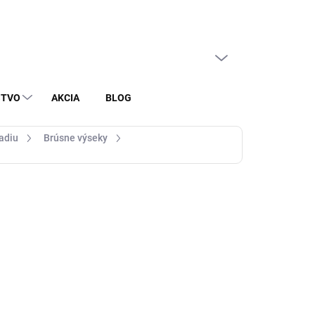
PRÁZDNY KOŠÍK
NÁKUPNÝ
KOŠÍK
STVO
AKCIA
BLOG
radiu
Brúsne výseky