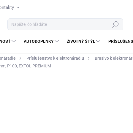
ontakty
Hľadať
NOSŤ
AUTODOPLNKY
ŽIVOTNÝ ŠTÝL
PRÍSLUŠEN
onáradie
Príslušenstvo k elektronáradiu
Brusivo k elektroná
190mm, P100, EXTOL PREMIUM