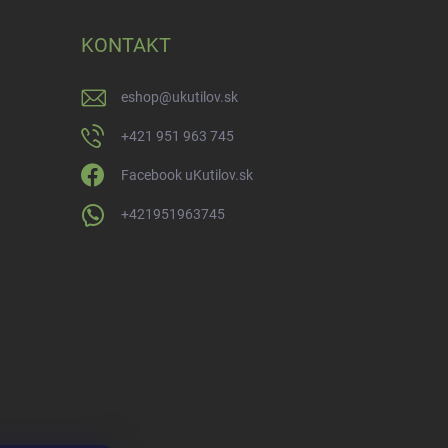
KONTAKT
eshop
@
ukutilov.sk
+421 951 963 745
Facebook uKutilov.sk
+421951963745