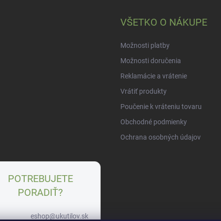
VŠETKO O NÁKUPE
Možnosti platby
Možnosti doručenia
Reklamácie a vrátenie
Vrátiť produkty
Poučenie k vráteniu tovaru
Obchodné podmienky
Ochrana osobných údajov
POTREBUJETE
PORADIŤ?
eshop@ukutilov.sk