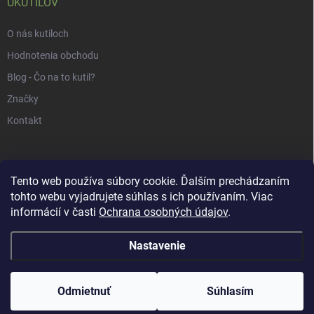
UKUTILOV
O nás kutiloch
Hodnotenia obchodu
Blog - Čo na to kutil?
Značky
Kontakt
Tento web používa súbory cookie. Ďalším prechádzaním
tohto webu vyjadrujete súhlas s ich používaním. Viac
informácií v časti
Ochrana osobných údajov
.
Nastavenie
Copyright 2026
uKUTILOV.sk
. Všetky práva vyhradené.
Odmietnuť
Súhlasím
Vytvoril Shoptet