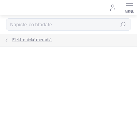
Prejsť
na
obsah
Hľadať
Elektronické meradlá