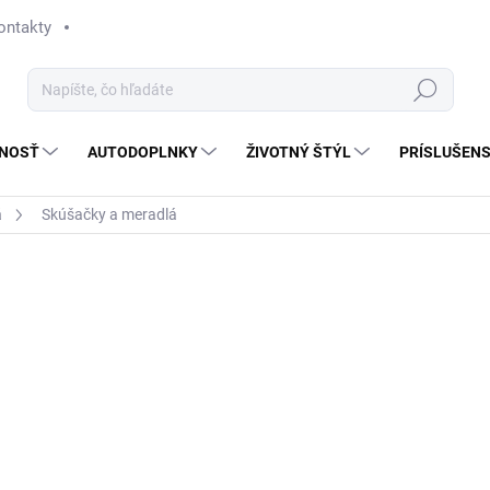
ontakty
Hľadať
NOSŤ
AUTODOPLNKY
ŽIVOTNÝ ŠTÝL
PRÍSLUŠEN
á
Skúšačky a meradlá