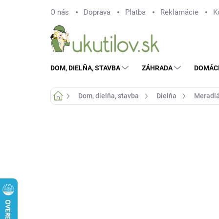
Prejsť
O nás
Doprava
Platba
Reklamácie
K
na
obsah
DOM, DIELŇA, STAVBA
ZÁHRADA
DOMÁC
Domov
Dom, dielňa, stavba
Dielňa
Meradl