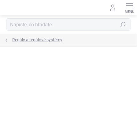
Prejsť
na
obsah
Hľadať
Regály a regálové systémy