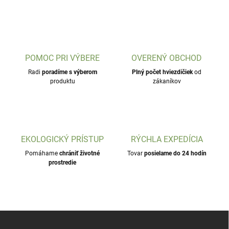
POMOC PRI VÝBERE
OVERENÝ OBCHOD
Radi
poradíme s výberom
Plný počet hviezdičiek
od
produktu
zákaníkov
EKOLOGICKÝ PRÍSTUP
RÝCHLA EXPEDÍCIA
Pomáhame
chrániť životné
Tovar
posielame do 24 hodín
prostredie
Z
á