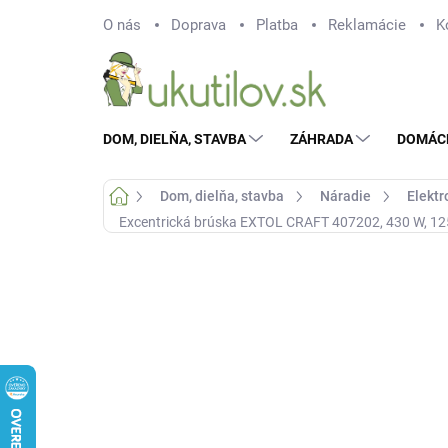
Prejsť
O nás
Doprava
Platba
Reklamácie
K
na
obsah
DOM, DIELŇA, STAVBA
ZÁHRADA
DOMÁC
Domov
Dom, dielňa, stavba
Náradie
Elektr
Excentrická brúska EXTOL CRAFT 407202, 430 W, 125