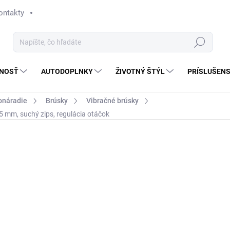
ontakty
Hľadať
NOSŤ
AUTODOPLNKY
ŽIVOTNÝ ŠTÝL
PRÍSLUŠEN
onáradie
Brúsky
Vibračné brúsky
 mm, suchý zips, regulácia otáčok