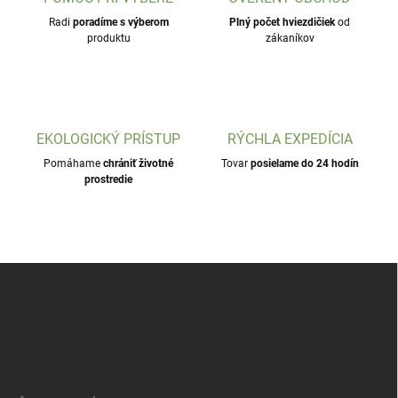
Radi
poradíme s výberom
Plný počet hviezdičiek
od
produktu
zákaníkov
EKOLOGICKÝ PRÍSTUP
RÝCHLA EXPEDÍCIA
Pomáhame
chrániť životné
Tovar
posielame do 24 hodín
prostredie
Z
á
p
ä
t
i
e