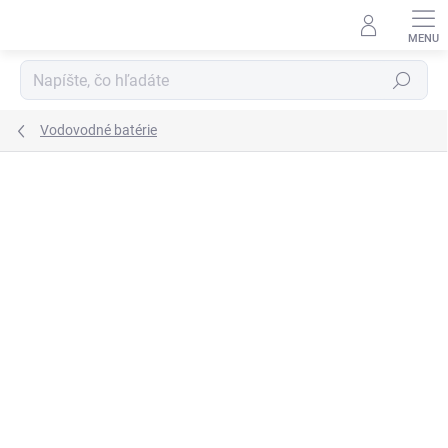
Prejsť
na
obsah
Hľadať
Vodovodné batérie