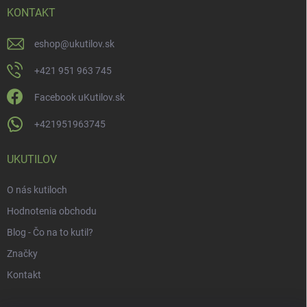
KONTAKT
eshop
@
ukutilov.sk
+421 951 963 745
Facebook uKutilov.sk
+421951963745
UKUTILOV
O nás kutiloch
Hodnotenia obchodu
Blog - Čo na to kutil?
Značky
Kontakt