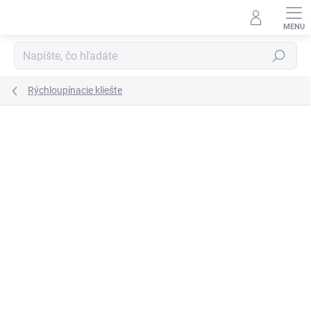
Prejsť
na
obsah
Hľadať
Rýchloupínacie kliešte