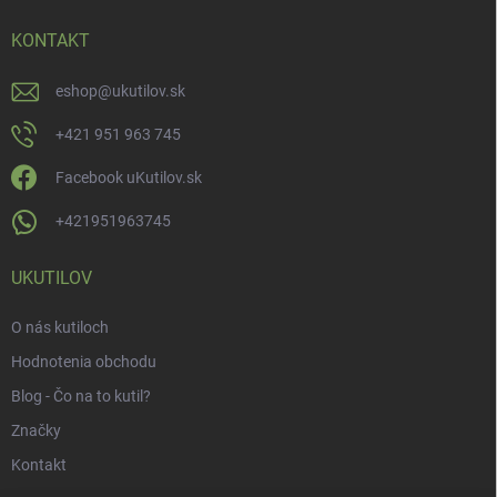
KONTAKT
eshop
@
ukutilov.sk
+421 951 963 745
Facebook uKutilov.sk
+421951963745
UKUTILOV
O nás kutiloch
Hodnotenia obchodu
Blog - Čo na to kutil?
Značky
Kontakt