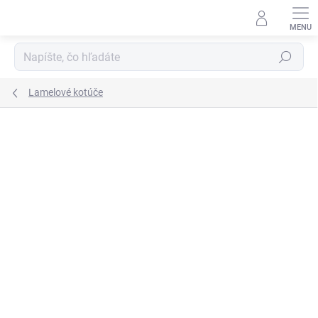
Prejsť
na
obsah
Hľadať
Lamelové kotúče