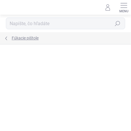
Prejsť
na
obsah
Hľadať
Fúkacie pištole