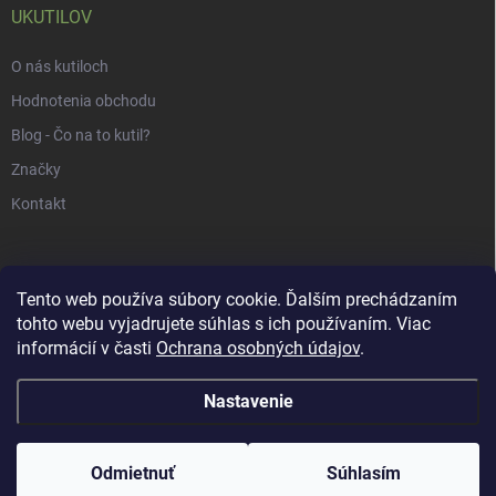
UKUTILOV
O nás kutiloch
Hodnotenia obchodu
Blog - Čo na to kutil?
Značky
Kontakt
Tento web používa súbory cookie. Ďalším prechádzaním
tohto webu vyjadrujete súhlas s ich používaním. Viac
informácií v časti
Ochrana osobných údajov
.
Nastavenie
Copyright 2026
uKUTILOV.sk
. Všetky práva vyhradené.
Odmietnuť
Súhlasím