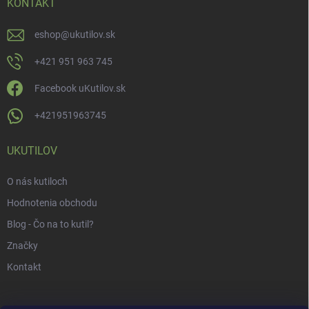
KONTAKT
eshop
@
ukutilov.sk
+421 951 963 745
Facebook uKutilov.sk
+421951963745
UKUTILOV
O nás kutiloch
Hodnotenia obchodu
Blog - Čo na to kutil?
Značky
Kontakt