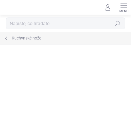
Prejsť
na
obsah
Hľadať
Kuchynské nože