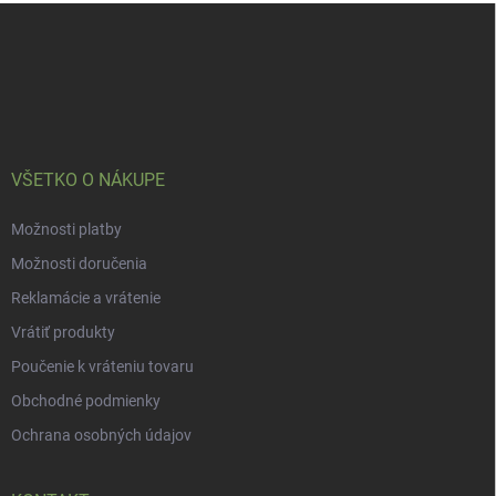
Z
á
p
ä
t
i
e
VŠETKO O NÁKUPE
Možnosti platby
Možnosti doručenia
Reklamácie a vrátenie
Vrátiť produkty
Poučenie k vráteniu tovaru
Obchodné podmienky
Ochrana osobných údajov