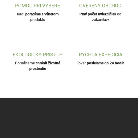
POMOC PRI VÝBERE
OVERENÝ OBCHOD
Radi
poradíme s výberom
Plný počet hviezdičiek
od
produktu
zákaníkov
EKOLOGICKÝ PRÍSTUP
RÝCHLA EXPEDÍCIA
Pomáhame
chrániť životné
Tovar
posielame do 24 hodín
prostredie
Z
á
p
ä
t
i