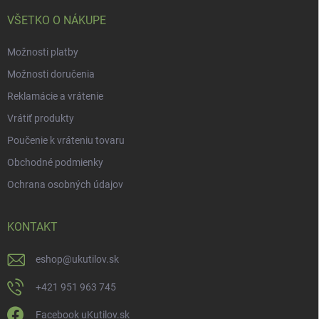
e
VŠETKO O NÁKUPE
Možnosti platby
Možnosti doručenia
Reklamácie a vrátenie
Vrátiť produkty
Poučenie k vráteniu tovaru
Obchodné podmienky
Ochrana osobných údajov
KONTAKT
eshop
@
ukutilov.sk
+421 951 963 745
Facebook uKutilov.sk