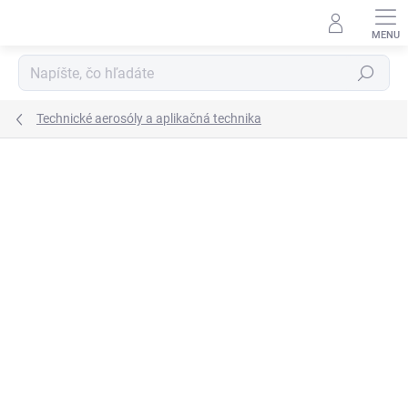
Prejsť
na
obsah
Hľadať
Technické aerosóly a aplikačná technika