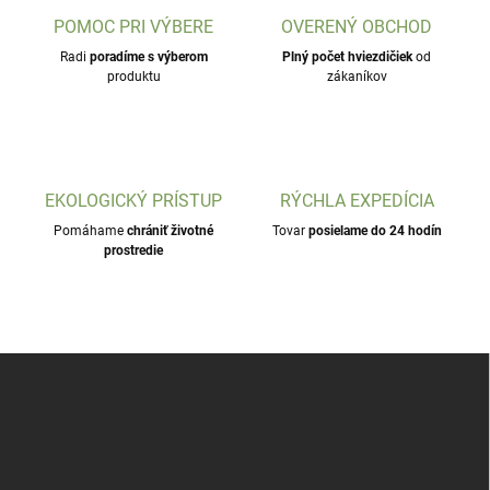
POMOC PRI VÝBERE
OVERENÝ OBCHOD
Radi
poradíme s výberom
Plný počet hviezdičiek
od
produktu
zákaníkov
EKOLOGICKÝ PRÍSTUP
RÝCHLA EXPEDÍCIA
Pomáhame
chrániť životné
Tovar
posielame do 24 hodín
prostredie
Z
á
p
ä
t
i