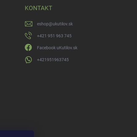
KONTAKT
eshop
@
ukutilov.sk
+421 951 963 745
Facebook uKutilov.sk
+421951963745