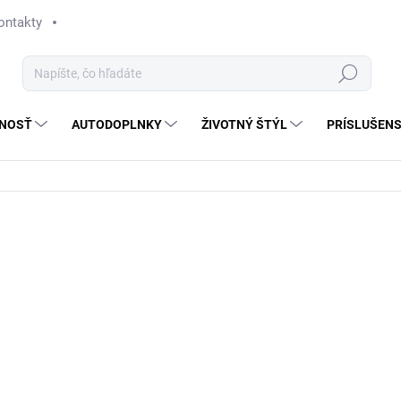
ontakty
Hľadať
NOSŤ
AUTODOPLNKY
ŽIVOTNÝ ŠTÝL
PRÍSLUŠEN