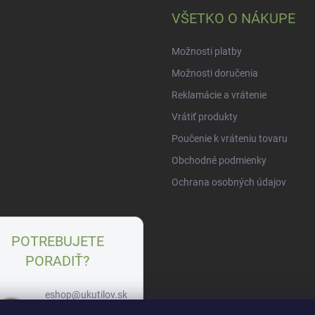
VŠETKO O NÁKUPE
Možnosti platby
Možnosti doručenia
Reklamácie a vrátenie
Vrátiť produkty
Poučenie k vráteniu tovaru
Obchodné podmienky
Ochrana osobných údajov
POTREBUJETE
PORADIŤ?
eshop@ukutilov.sk