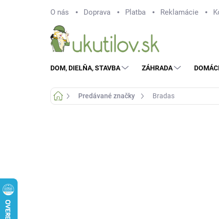
Prejsť
O nás
Doprava
Platba
Reklamácie
K
na
obsah
DOM, DIELŇA, STAVBA
ZÁHRADA
DOMÁC
Domov
Predávané značky
Bradas