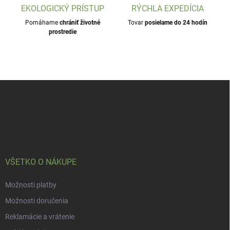
EKOLOGICKÝ PRÍSTUP
RÝCHLA EXPEDÍCIA
Pomáhame
chrániť životné
Tovar
posielame do 24 hodín
prostredie
Z
á
p
ä
t
i
e
VŠETKO O NÁKUPE
Možnosti platby
Možnosti doručenia
Reklamácie a vrátenie