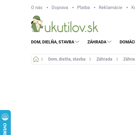
Prejsť
O nás
Doprava
Platba
Reklamácie
K
na
obsah
DOM, DIELŇA, STAVBA
ZÁHRADA
DOMÁC
Domov
Dom, dielňa, stavba
Záhrada
Záhra