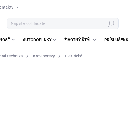
ontakty
Hľadať
NOSŤ
AUTODOPLNKY
ŽIVOTNÝ ŠTÝL
PRÍSLUŠEN
dná technika
Krovinorezy
Elektrické