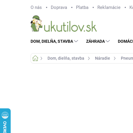
Prejsť
O nás
Doprava
Platba
Reklamácie
K
na
obsah
DOM, DIELŇA, STAVBA
ZÁHRADA
DOMÁC
Domov
Dom, dielňa, stavba
Náradie
Pneum