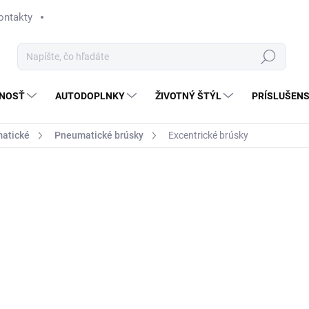
ontakty
Hľadať
NOSŤ
AUTODOPLNKY
ŽIVOTNÝ ŠTÝL
PRÍSLUŠEN
atické
Pneumatické brúsky
Excentrické brúsky