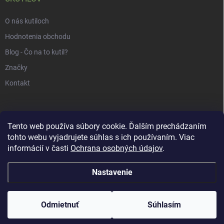
O nás kutiloch
Hodnotenia obchodu
Blog - Čo na to kutil?
Značky
Kontakt
Tento web používa súbory cookie. Ďalším prechádzaním
tohto webu vyjadrujete súhlas s ich používaním. Viac
informácií v časti
Ochrana osobných údajov
.
Nastavenie
Copyright 2026
uKUTILOV.sk
. Všetky práva vyhradené.
Odmietnuť
Súhlasím
Vytvoril Shoptet