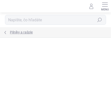
Prejsť
na
obsah
Hľadať
Pilníky a rašple