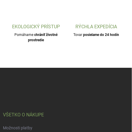
EKOLOGICKÝ PRÍSTUP
RÝCHLA EXPEDÍCIA
Pomáhame
chrániť životné
Tovar
posielame do 24 hodín
prostredie
Z
á
p
ä
t
i
e
VŠETKO O NÁKUPE
Možnosti platby