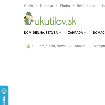
Prejsť
O nás
Doprava
Platba
Reklamácie
K
na
obsah
DOM, DIELŇA, STAVBA
ZÁHRADA
DOMÁC
Domov
Dom, dielňa, stavba
Stavba
Manipu