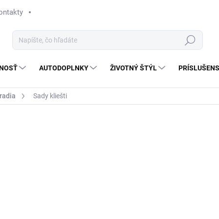
ontakty
Hľadať
NOSŤ
AUTODOPLNKY
ŽIVOTNÝ ŠTÝL
PRÍSLUŠEN
radia
Sady kliešti