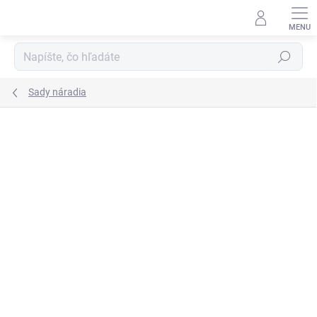
Prejsť
na
obsah
Hľadať
Sady náradia