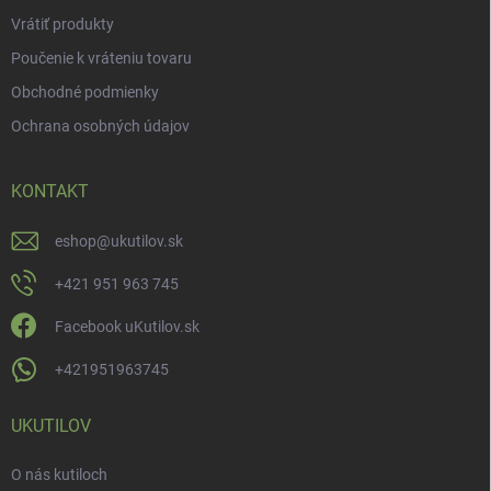
Vrátiť produkty
Poučenie k vráteniu tovaru
Obchodné podmienky
Ochrana osobných údajov
KONTAKT
eshop
@
ukutilov.sk
+421 951 963 745
Facebook uKutilov.sk
+421951963745
UKUTILOV
O nás kutiloch