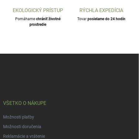
EKOLOGICKÝ PRÍSTUP
RÝCHLA EXPEDÍCIA
Pomáhame
chrániť životné
Tovar
posielame do 24 hodín
prostredie
Z
á
p
ä
t
i
e
VŠETKO O NÁKUPE
Možnosti platby
Možnosti doručenia
Reklamácie a vrátenie