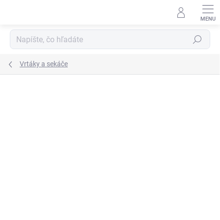
Prejsť
na
obsah
Hľadať
Vrtáky a sekáče