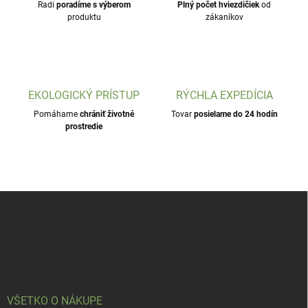
Radi
poradíme s výberom
Plný počet hviezdičiek
od
produktu
zákaníkov
EKOLOGICKÝ PRÍSTUP
RÝCHLA EXPEDÍCIA
Pomáhame
chrániť životné
Tovar
posielame do 24 hodín
prostredie
Z
á
p
ä
t
i
e
VŠETKO O NÁKUPE